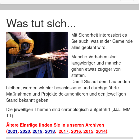
naviga
Was tut sich...
Mit Sicherheit interessiert es
Sie auch, was in der Gemeinde
alles geplant wird.
Manche Vorhaben sind
langwieriger und manche
gehen etwas zügiger von
statten.
Damit Sie auf dem Laufenden
bleiben, werden wir hier beschlossene und durchgeführte
Maßnahmen und Projekte dokumentieren und den jeweiligen
Stand bekannt geben.
Die jeweiligen Themen sind chronologisch aufgeführt (JJJJ-MM-
TT).
Ältere Einträge finden Sie in unseren Archiven
(
2021
,
2020
,
2019
,
2018
,
2017
,
2016
,
2015
,
2014
).